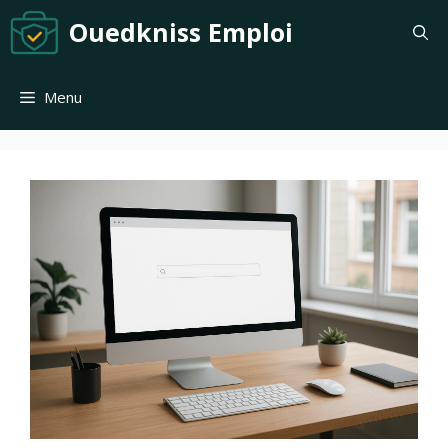
Aller
Ouedkniss Emploi
au
contenu
Menu