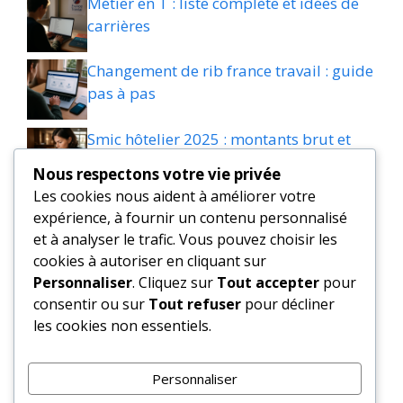
Métier en T : liste complète et idées de
carrières
Changement de rib france travail : guide
pas à pas
Smic hôtelier 2025 : montants brut et
net HCR
Nous respectons votre vie privée
Les cookies nous aident à améliorer votre
0palex : guide pour retrouver le bon
expérience, à fournir un contenu personnalisé
produit
et à analyser le trafic. Vous pouvez choisir les
cookies à autoriser en cliquant sur
Fissure du menisque : temps d’arrêt et
Personnaliser
. Cliquez sur
Tout accepter
pour
reprise en pratique
consentir ou sur
Tout refuser
pour décliner
les cookies non essentiels.
Radiation pole emploi : motifs, délais et
comment contester
Personnaliser